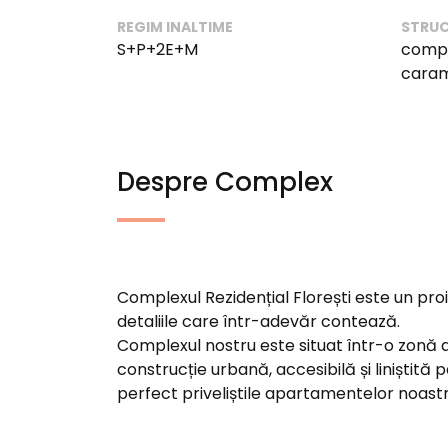
REGIM INALTIME
STRUC
S+P+2E+M
compa
cara
Despre Complex
Complexul Rezidențial Florești este un proi
detaliile care într-adevăr contează.
Complexul nostru este situat într-o zonă al
construcție urbană, accesibilă și liniștită 
perfect priveliștile apartamentelor noastr