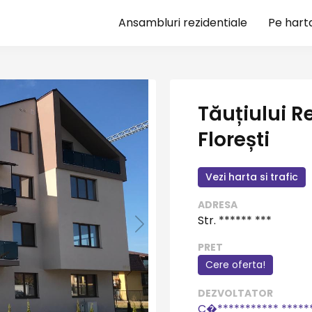
Ansambluri rezidentiale
Pe hart
Tăuțiului R
Florești
Vezi harta si trafic
ADRESA
Str. ****** ***
PRET
Cere oferta!
DEZVOLTATOR
C�*********** *****