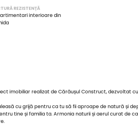
TURĂ REZISTENȚĂ
rtimentari interioare din
mida
ect imobiliar realizat de Cărăușul Construct, dezvoltat cu
easă cu grijă pentru ca tu să fii aproape de natură și dep
pentru tine și familia ta. Armonia naturii și aerul curat de
e.