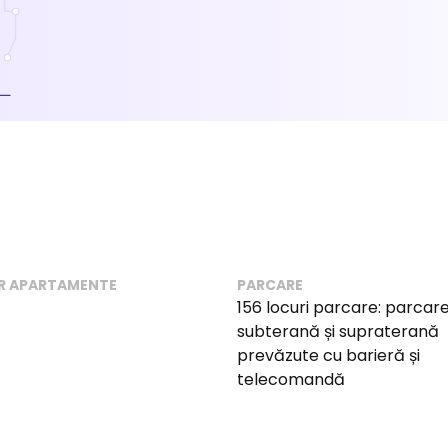
R APARTAMENTE
PARCARE
156 locuri parcare: parcar
subterană și supraterană
prevăzute cu barieră și
telecomandă