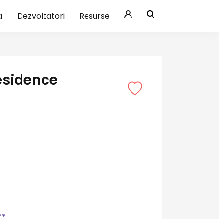
a
Dezvoltatori
Resurse
esidence
**