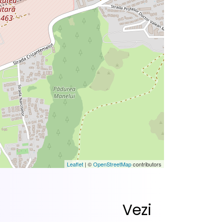
Leaflet
| ©
OpenStreetMap
contributors
Vezi