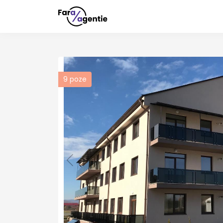
9
poze