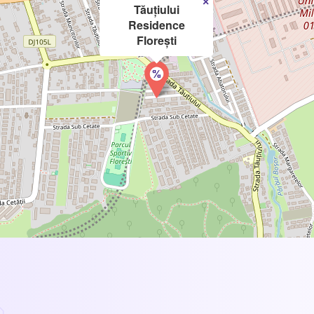
×
Tăuțiului
Residence
Florești