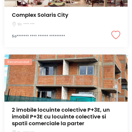
Complex Solaris City
Str. **** ***
So******* **** ****** *********
Recomandat
2 imobile locuinte colective P+3E, un
imobil P+3E cu locuinte colective si
spatii comerciale la parter