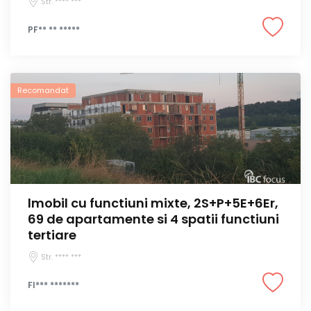
Str. **** ***
PF** ** *****
Recomandat
lmobil cu functiuni mixte, 2S+P+5E+6Er,
69 de apartamente si 4 spatii functiuni
tertiare
Str. **** ***
FI*** *******