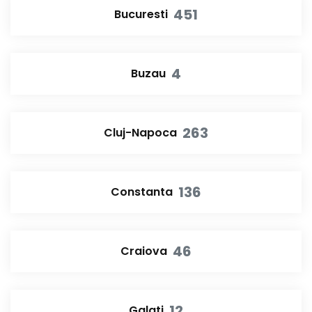
451
Bucuresti
4
Buzau
263
Cluj-Napoca
136
Constanta
46
Craiova
12
Galati