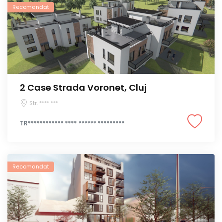
Recomandat
2 Case Strada Voronet, Cluj
Str. **** ***
TR************ **** ****** *********
Recomandat