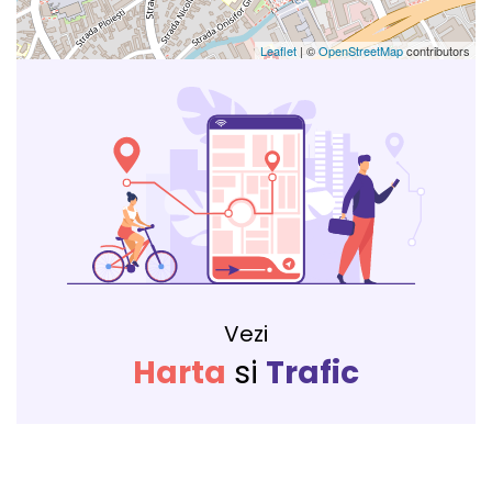
Leaflet
| ©
OpenStreetMap
contributors
Vezi
Harta
si
Trafic