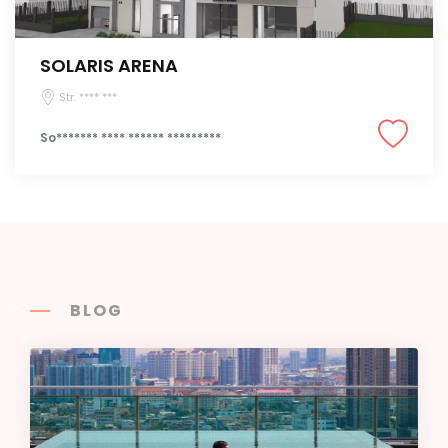
SOLARIS ARENA
Str. **** ***
So******* **** ****** *********
BLOG