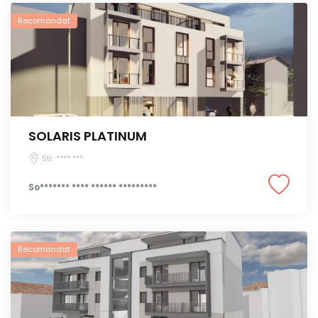
Recomandat
SOLARIS PLATINUM
Str. **** ***
So******* **** ****** *********
Recomandat