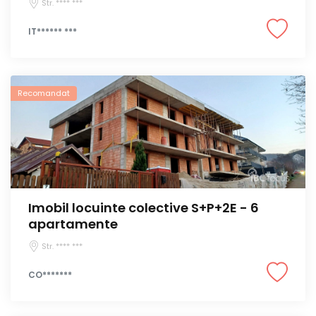
Str. **** ***
IT****** ***
Recomandat
Imobil locuinte colective S+P+2E - 6
apartamente
Str. **** ***
CO*******