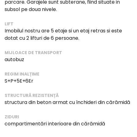
parcare. Garajele sunt subterane, fiind situate in
subsol pe doua nivele.
LIFT
Imobilul nostru are 5 etaje si un etaj retras si este
dotat cu 2 lifturi de 6 persoane.
MIJLOACE DE TRANSPORT
autobuz
REGIM INALȚIME
S+P+5E+6Er
STRUCTURĂ REZISTENȚĂ
structura din beton armat cu închideri din cărămidă
ZIDURI
compartimentări interioare din cărămidă