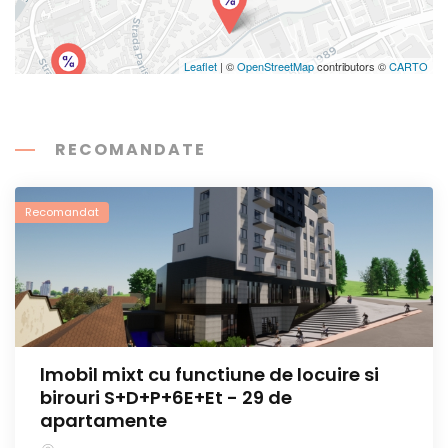
Leaflet
| ©
OpenStreetMap
contributors ©
CARTO
RECOMANDATE
Recomandat
lmobil mixt cu functiune de locuire si
birouri S+D+P+6E+Et - 29 de
apartamente