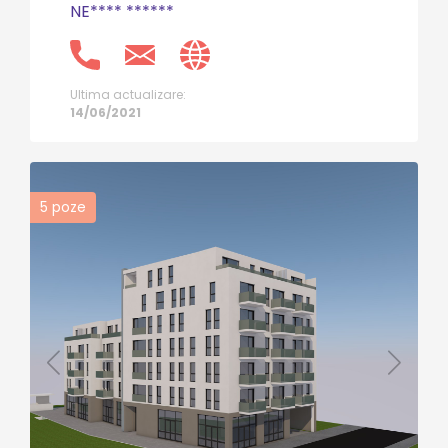
NE**** ******
Ultima actualizare:
14/06/2021
5
poze