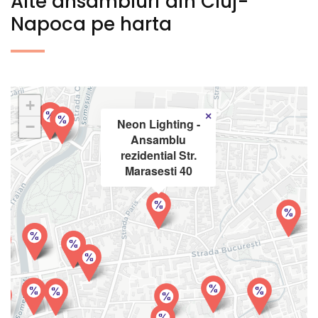
Alte ansambluri din Cluj-
Napoca pe harta
+
×
Neon Lighting -
−
Ansamblu
rezidential Str.
Marasesti 40