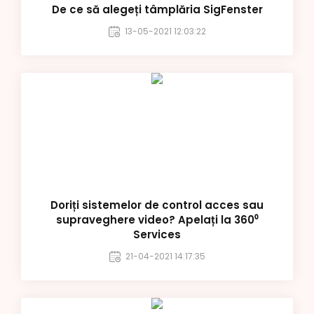
De ce să alegeți tâmplăria SigFenster
13-05-2021 12:03:22
Doriți sistemelor de control acces sau
supraveghere video? Apelați la 360⁰
Services
21-04-2021 14:17:35