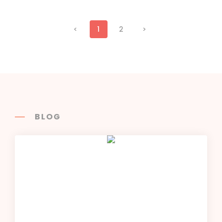
<
1
2
>
BLOG